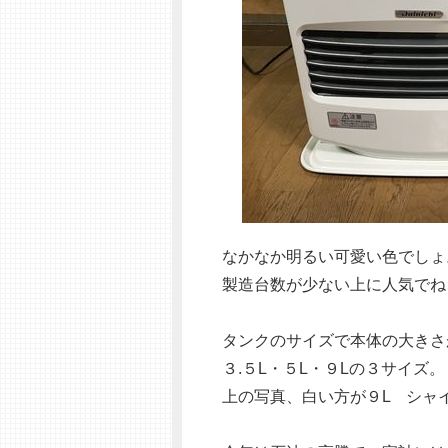
なかなか明るい可愛い色でしょ
製造台数が少ない上に人気でね
タンクのサイズで本体の大きさ
３.５L・５L・９Lの３サイズ。
上の写真、白い方が９L シャイ