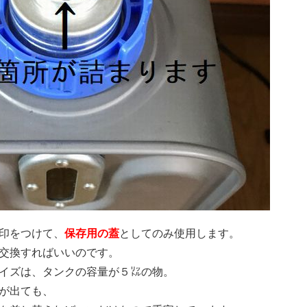
印をつけて、
保存用の蓋
としてのみ使用します。
交換すればいいのです。
イズは、タンクの容量が５㍑の物。
が出ても、