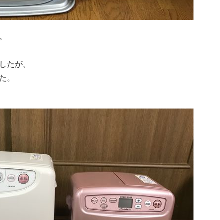
。
したが、
た。