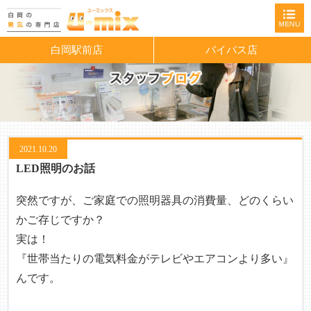
白岡駅前店
バイパス店
2021.10.20
LED照明のお話
突然ですが、ご家庭での照明器具の消費量、どのくらい
かご存じですか？
実は！
『世帯当たりの電気料金がテレビやエアコンより多い』
んです。