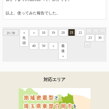
以上、使ってみた報告でした。
...
...
...
21
«
«
10
19
20
22
21 / 59
先
23
30
頭
...
40
50
»
最
後
»
対応エリア