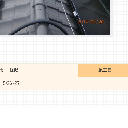
市 I様邸
施工日
・5/26~27