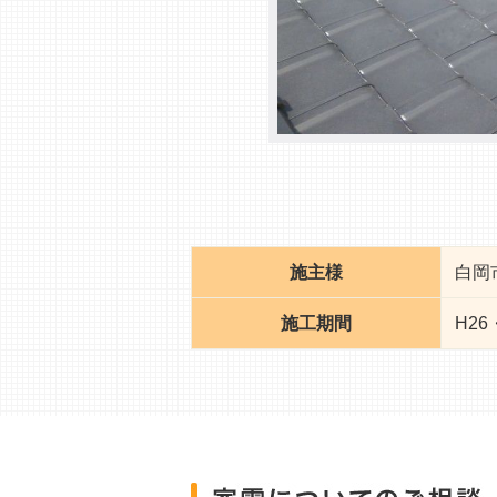
施主様
白岡
施工期間
H26・