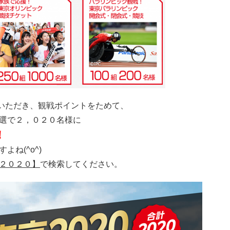
購入いただき、観戦ポイントをためて、
選で２，０２０名様に
！
ね(^o^)
２０２０】
で検索してください。